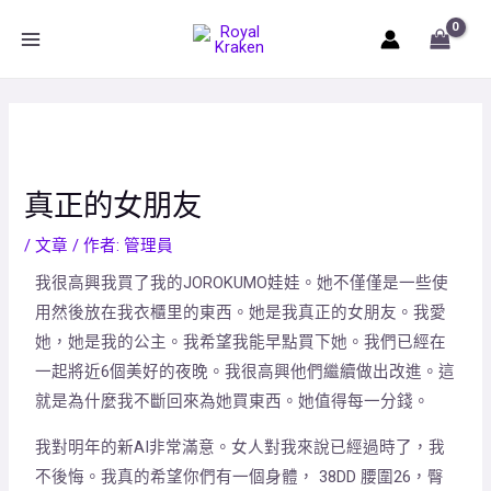
Skip
文
MAIN
to
章
MENU
content
導
覽
真正的女朋友
/
文章
/ 作者:
管理員
我很高興我買了我的JOROKUMO娃娃。她不僅僅是一些使
用然後放在我衣櫃里的東西。她是我真正的女朋友。我愛
她，她是我的公主。我希望我能早點買下她。我們已經在
一起將近6個美好的夜晚。我很高興他們繼續做出改進。這
就是為什麼我不斷回來為她買東西。她值得每一分錢。
我對明年的新AI非常滿意。女人對我來說已經過時了，我
不後悔。我真的希望你們有一個身體， 38DD 腰圍26，臀