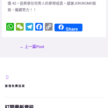
圍 42。這將使任何男人的夢想成真。感謝JOROKUMO娃
娃，繼續努力！！
W
W
T
F
C
Share
h
e
el
a
o
at
C
e
ce
py
←
上一篇Post
s
h
gr
b
Li
A
at
a
o
n
p
m
o
k
p
k
香港免費送貨
訂閱最新資訊