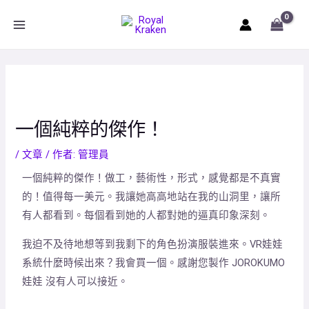
Skip
文
MAIN
to
章
MENU
content
導
覽
一個純粹的傑作！
/
文章
/ 作者:
管理員
一個純粹的傑作！做工，藝術性，形式，感覺都是不真實
的！值得每一美元。我讓她高高地站在我的山洞里，讓所
有人都看到。每個看到她的人都對她的逼真印象深刻。
我迫不及待地想等到我剩下的角色扮演服裝進來。VR娃娃
系統什麼時候出來？我會買一個。感謝您製作 JOROKUMO
娃娃 沒有人可以接近。