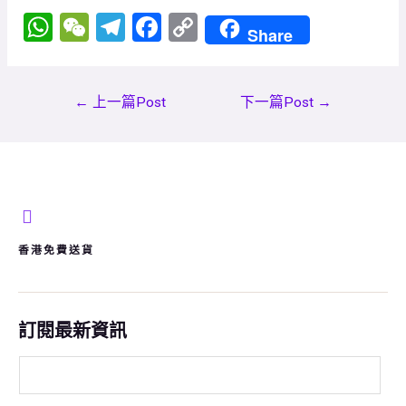
W
W
T
F
C
Share
h
e
el
a
o
at
C
e
ce
py
←
上一篇Post
下一篇Post
→
s
h
gr
b
Li
A
at
a
o
n
p
m
o
k
p
k
香港免費送貨
訂閱最新資訊